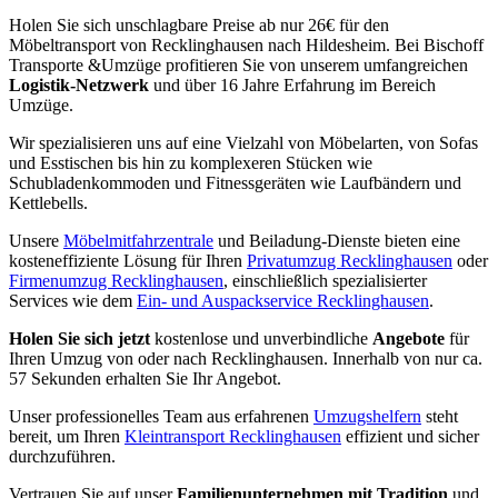
Holen Sie sich unschlagbare Preise ab nur 26€ für den
Möbeltransport von Recklinghausen nach Hildesheim. Bei Bischoff
Transporte &Umzüge profitieren Sie von unserem umfangreichen
Logistik-Netzwerk
und über 16 Jahre Erfahrung im Bereich
Umzüge.
Wir spezialisieren uns auf eine Vielzahl von Möbelarten, von Sofas
und Esstischen bis hin zu komplexeren Stücken wie
Schubladenkommoden und Fitnessgeräten wie Laufbändern und
Kettlebells.
Unsere
Möbelmitfahrzentrale
und Beiladung-Dienste bieten eine
kosteneffiziente Lösung für Ihren
Privatumzug Recklinghausen
oder
Firmenumzug Recklinghausen
, einschließlich spezialisierter
Services wie dem
Ein- und Auspackservice Recklinghausen
.
Holen Sie sich jetzt
kostenlose und unverbindliche
Angebote
für
Ihren Umzug von oder nach Recklinghausen. Innerhalb von nur ca.
57 Sekunden erhalten Sie Ihr Angebot.
Unser professionelles Team aus erfahrenen
Umzugshelfern
steht
bereit, um Ihren
Kleintransport Recklinghausen
effizient und sicher
durchzuführen.
Vertrauen Sie auf unser
Familienunternehmen mit Tradition
und