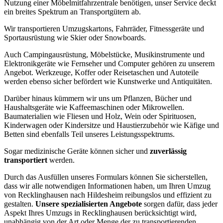
Nutzung einer Möbelmitfahrzentrale benötigen, unser Service deckt
ein breites Spektrum an Transportgütern ab.
Wir transportieren Umzugskartons, Fahrräder, Fitnessgeräte und
Sportausrüstung wie Skier oder Snowboards.
Auch Campingausrüstung, Möbelstücke, Musikinstrumente und
Elektronikgeräte wie Fernseher und Computer gehören zu unserem
Angebot. Werkzeuge, Koffer oder Reisetaschen und Autoteile
werden ebenso sicher befördert wie Kunstwerke und Antiquitäten.
Darüber hinaus kümmern wir uns um Pflanzen, Bücher und
Haushaltsgeräte wie Kaffeemaschinen oder Mikrowellen.
Baumaterialien wie Fliesen und Holz, Wein oder Spirituosen,
Kinderwagen oder Kindersitze und Haustierzubehör wie Käfige und
Betten sind ebenfalls Teil unseres Leistungsspektrums.
Sogar medizinische Geräte können sicher und
zuverlässig
transportiert
werden.
Durch das Ausfüllen unseres Formulars können Sie sicherstellen,
dass wir alle notwendigen Informationen haben, um Ihren Umzug
von Recklinghausen nach Hildesheim reibungslos und effizient zu
gestalten.
Unsere spezialisierten Angebote
sorgen dafür, dass jeder
Aspekt Ihres Umzugs in Recklinghausen berücksichtigt wird,
unabhängig von der Art oder Menge der zu transportierenden