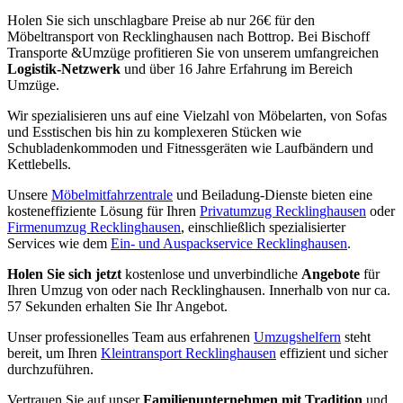
Holen Sie sich unschlagbare Preise ab nur 26€ für den
Möbeltransport von Recklinghausen nach Bottrop. Bei Bischoff
Transporte &Umzüge profitieren Sie von unserem umfangreichen
Logistik-Netzwerk
und über 16 Jahre Erfahrung im Bereich
Umzüge.
Wir spezialisieren uns auf eine Vielzahl von Möbelarten, von Sofas
und Esstischen bis hin zu komplexeren Stücken wie
Schubladenkommoden und Fitnessgeräten wie Laufbändern und
Kettlebells.
Unsere
Möbelmitfahrzentrale
und Beiladung-Dienste bieten eine
kosteneffiziente Lösung für Ihren
Privatumzug Recklinghausen
oder
Firmenumzug Recklinghausen
, einschließlich spezialisierter
Services wie dem
Ein- und Auspackservice Recklinghausen
.
Holen Sie sich jetzt
kostenlose und unverbindliche
Angebote
für
Ihren Umzug von oder nach Recklinghausen. Innerhalb von nur ca.
57 Sekunden erhalten Sie Ihr Angebot.
Unser professionelles Team aus erfahrenen
Umzugshelfern
steht
bereit, um Ihren
Kleintransport Recklinghausen
effizient und sicher
durchzuführen.
Vertrauen Sie auf unser
Familienunternehmen mit Tradition
und